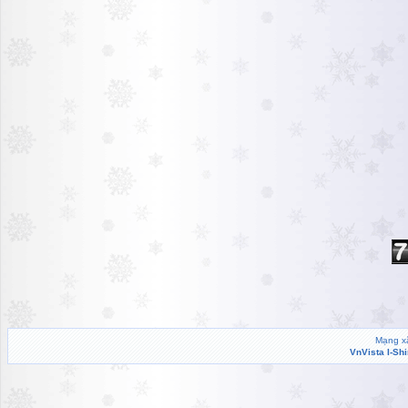
Mạng xã
VnVista I-Sh