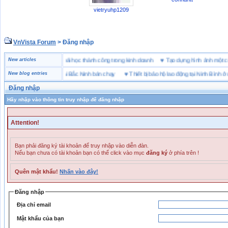
vietryuhp1209
VnVista Forum
> Đăng nhập
đặc biệt” của Microsoft
New articles
♥
4 bài học thành công trong kinh doanh
♥
Tạo dựng hình ảnh m
g hiệu giày bảo hộ tại Bắc Ninh bán chạy
New blog entries
♥
Thiết bị bảo hộ lao động tại Ninh Bình ở đâu
Đăng nhập
Hãy nhập vào thông tin truy nhập để đăng nhập
Attention!
Bạn phải đăng ký tài khoản để truy nhập vào diễn đàn.
Nếu bạn chưa có tài khoản bạn có thể click vào mục
đăng ký
ở phía trên !
Quên mật khẩu!
Nhấn vào đây!
Đăng nhập
Địa chỉ email
Mật khẩu của bạn