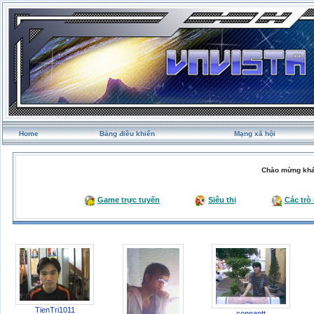
Home
Bảng điều khiển
Mạng xã hội
Chào mừng khá
Game trực tuyến
Siêu thị
Các trò
TienTri1011
connantt