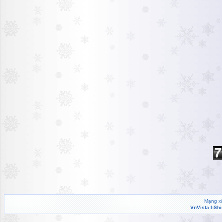
Mạng xã
VnVista I-Sh