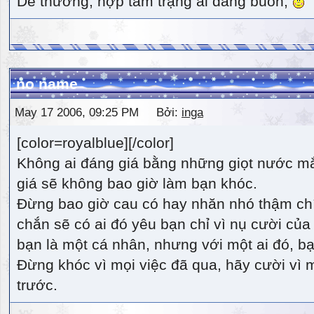
Dễ thương, hợp tâm trạng ai đang buồn,
no name
May 17 2006, 09:25 PM Bởi:
inga
[color=royalblue][/color]
Không ai đáng giá bằng những giọt nước m
giá sẽ không bao giờ làm bạn khóc.
Đừng bao giờ cau có hay nhăn nhó thậm ch
chắn sẽ có ai đó yêu bạn chỉ vì nụ cười của 
bạn là một cá nhân, nhưng với một ai đó, bạn
Đừng khóc vì mọi việc đã qua, hãy cười vì 
trước.