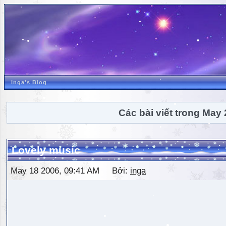
inga's Blog
Các bài viết trong May
Lovely music
May 18 2006, 09:41 AM Bởi:
inga