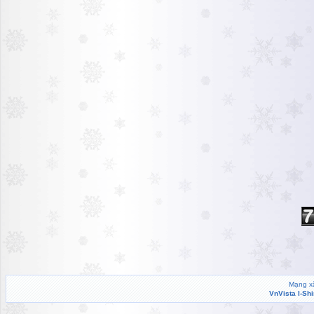
Mạng xã
VnVista I-Sh