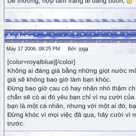
Dễ thương, hợp tâm trạng ai đang buồn,
no name
May 17 2006, 09:25 PM Bởi:
inga
[color=royalblue][/color]
Không ai đáng giá bằng những giọt nước m
giá sẽ không bao giờ làm bạn khóc.
Đừng bao giờ cau có hay nhăn nhó thậm ch
chắn sẽ có ai đó yêu bạn chỉ vì nụ cười của 
bạn là một cá nhân, nhưng với một ai đó, bạn
Đừng khóc vì mọi việc đã qua, hãy cười vì 
trước.