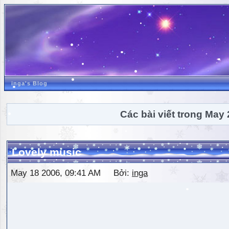
inga's Blog
Các bài viết trong May
Lovely music
May 18 2006, 09:41 AM Bởi:
inga