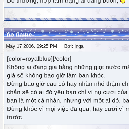
Dễ thương, hợp tâm trạng ai đang buồn,
no name
May 17 2006, 09:25 PM Bởi:
inga
[color=royalblue][/color]
Không ai đáng giá bằng những giọt nước m
giá sẽ không bao giờ làm bạn khóc.
Đừng bao giờ cau có hay nhăn nhó thậm ch
chắn sẽ có ai đó yêu bạn chỉ vì nụ cười của 
bạn là một cá nhân, nhưng với một ai đó, bạn
Đừng khóc vì mọi việc đã qua, hãy cười vì 
trước.