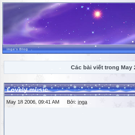
inga's Blog
Các bài viết trong May
Lovely music
May 18 2006, 09:41 AM Bởi:
inga