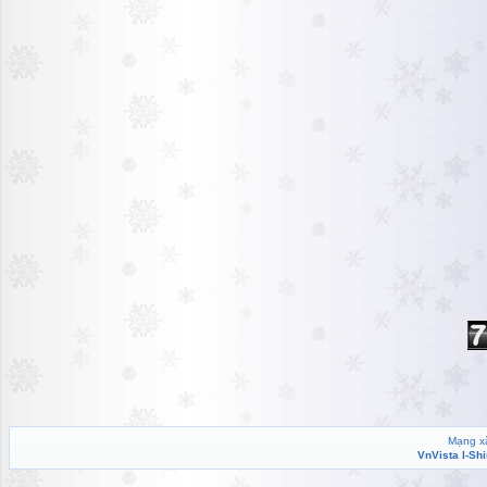
Mạng xã
VnVista I-Sh