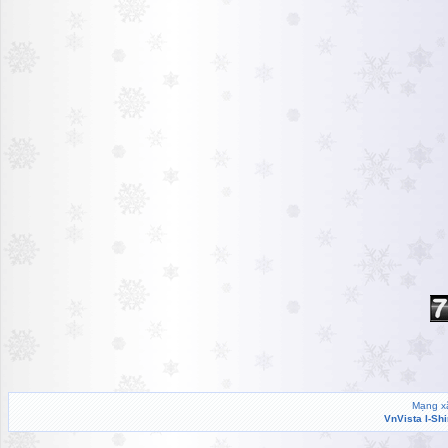
Mạng xã
VnVista I-Sh