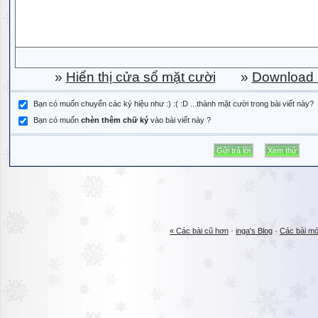
»
Hiển thị cửa sổ mặt cười
»
Download b
Bạn có muốn chuyển các ký hiệu như :) :( :D ...thành mặt cười trong bài viết này?
Bạn có muốn
chèn thêm chữ ký
vào bài viết này ?
« Các bài cũ hơn
·
inga's Blog
·
Các bài mớ