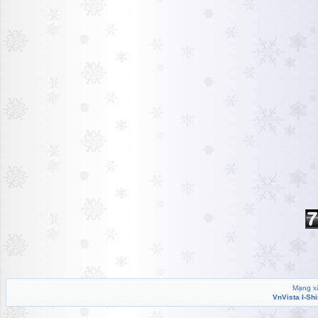
Mạng xã
VnVista I-Sh