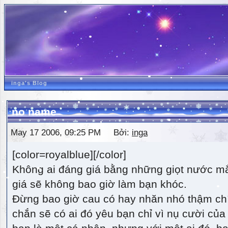
inga's Blog
no name
May 17 2006, 09:25 PM Bởi:
inga
[color=royalblue][/color]
Không ai đáng giá bằng những giọt nước m
giá sẽ không bao giờ làm bạn khóc.
Đừng bao giờ cau có hay nhăn nhó thậm ch
chắn sẽ có ai đó yêu bạn chỉ vì nụ cười của 