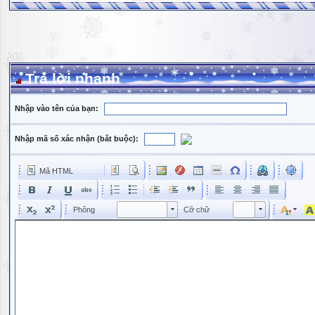
Trả lời nhanh
Nhập vào tên của bạn:
Nhập mã số xác nhận (bắt buộc):
Mã HTML
Phông
Kích cỡ phông
Phông
Cỡ chữ
Phông
Cỡ chữ