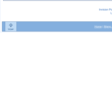
Invision P
L
Home
|
Mạng x