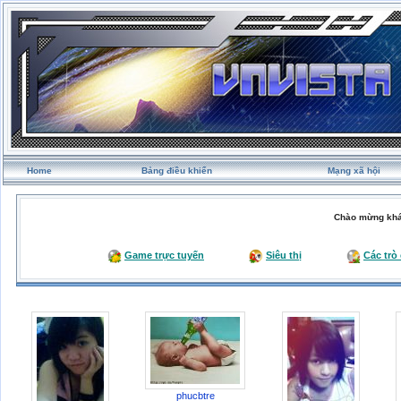
Home
Bảng điều khiển
Mạng xã hội
Chào mừng khá
Game trực tuyến
Siêu thị
Các trò
phucbtre