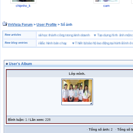
chipnho_k
cam
VnVista Forum
>
User Profile
> Sổ ảnh
đặc biệt” của Microsoft
New articles
♥
4 bài học thành công trong kinh doanh
♥
Tạo dựng hình ảnh m
g hiệu giày bảo hộ tại Bắc Ninh bán chạy
New blog entries
♥
Thiết bị bảo hộ lao động tại Ninh Bình ở đâu
User's Album
Lớp mình.
Bình luận:
1 /
Lần xem:
228
·
Tổng số ảnh:
2 ·
Tổng số b