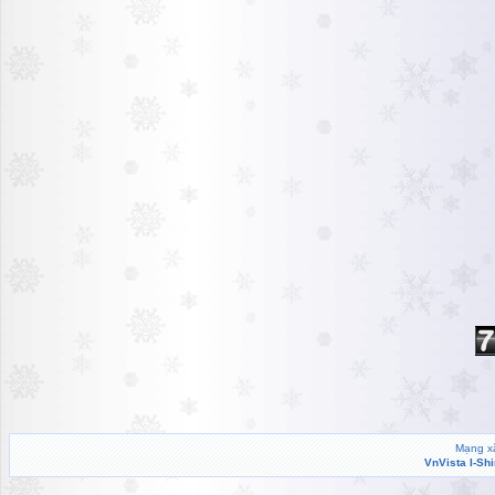
Mạng xã
VnVista I-Sh