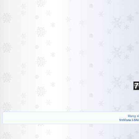
Mạng xã
VnVista I-Sh