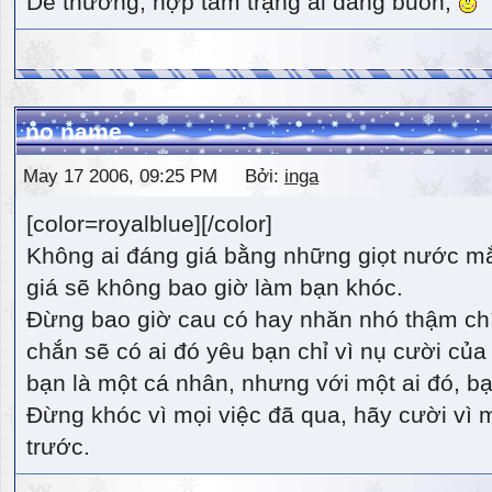
Dễ thương, hợp tâm trạng ai đang buồn,
no name
May 17 2006, 09:25 PM Bởi:
inga
[color=royalblue][/color]
Không ai đáng giá bằng những giọt nước m
giá sẽ không bao giờ làm bạn khóc.
Đừng bao giờ cau có hay nhăn nhó thậm ch
chắn sẽ có ai đó yêu bạn chỉ vì nụ cười của 
bạn là một cá nhân, nhưng với một ai đó, bạn
Đừng khóc vì mọi việc đã qua, hãy cười vì 
trước.