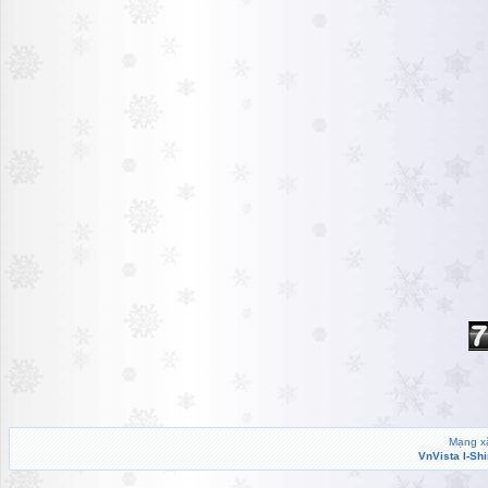
Mạng xã
VnVista I-Sh