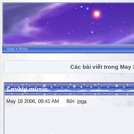
inga's Blog
Các bài viết trong May
Lovely music
May 18 2006, 09:41 AM Bởi:
inga