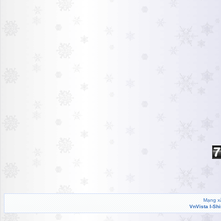
Mạng xã
VnVista I-Sh