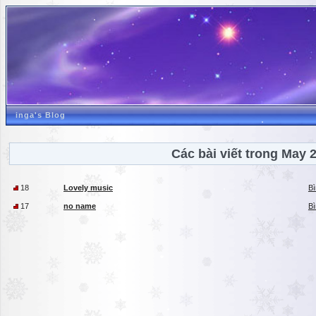
inga's Blog
Các bài viết trong May 
18
Lovely music
Bì
17
no name
Bì