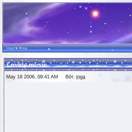
inga's Blog
Lovely music
May 18 2006, 09:41 AM Bởi:
inga