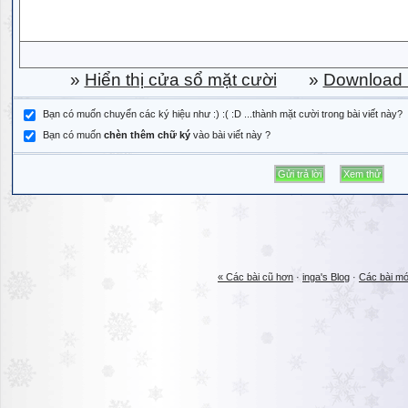
»
Hiển thị cửa sổ mặt cười
»
Download b
Bạn có muốn chuyển các ký hiệu như :) :( :D ...thành mặt cười trong bài viết này?
Bạn có muốn
chèn thêm chữ ký
vào bài viết này ?
« Các bài cũ hơn
·
inga's Blog
·
Các bài mớ