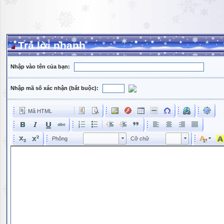
Trả lời nhanh
Nhập vào tên của bạn:
Nhập mã số xác nhận (bắt buộc):
Mã HTML
Phông
Kích cỡ phông
Phông
Cỡ chữ
Phông
Cỡ chữ