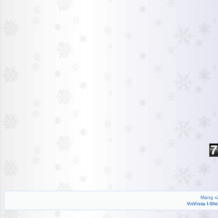
Mạng xã
VnVista I-Sh