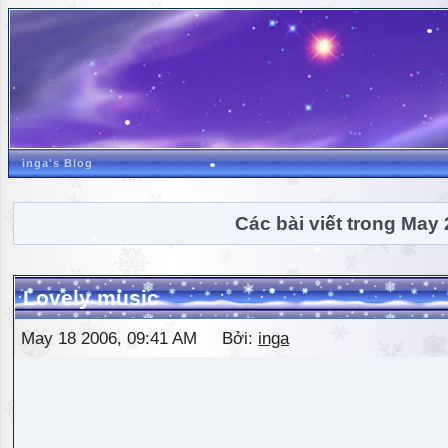
inga's Blog
Các bài viết trong May
Lovely music
May 18 2006, 09:41 AM Bởi:
inga