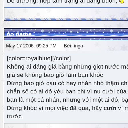
Dễ thương, hợp tâm trạng ai đang buồn,
no name
May 17 2006, 09:25 PM Bởi:
inga
[color=royalblue][/color]
Không ai đáng giá bằng những giọt nước m
giá sẽ không bao giờ làm bạn khóc.
Đừng bao giờ cau có hay nhăn nhó thậm ch
chắn sẽ có ai đó yêu bạn chỉ vì nụ cười của 
bạn là một cá nhân, nhưng với một ai đó, bạn
Đừng khóc vì mọi việc đã qua, hãy cười vì 
trước.