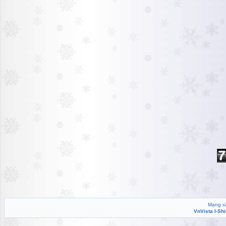
Mạng xã
VnVista I-Sh