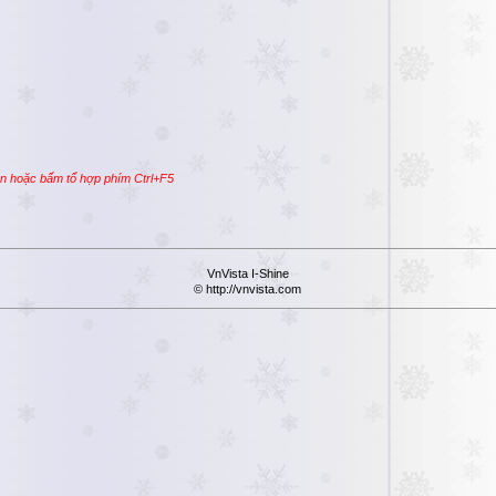
ần hoặc bấm tổ hợp phím Ctrl+F5
VnVista I-Shine
© http://vnvista.com