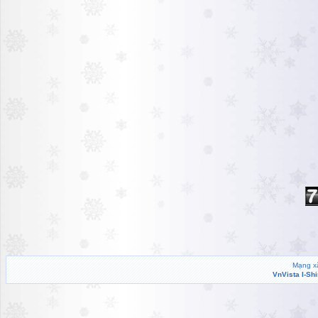
Mạng xã
VnVista I-Sh