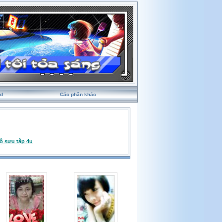
rd
Các phần khác
ộ sưu tập 4u