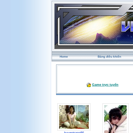
Home
Bảng điều khiển
Game trực tuyến
huyentrang86