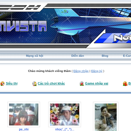
Mạng xã hội
Diễn đàn
Blog
E-Ca
Chào mừng khách viếng thăm
(
Đăng nhập
|
Đăng ký
)
Siêu thị
Các trò chơi khác
Game nhập vai
B
pe_nhi
nhoc'_(^_^)...