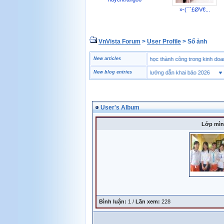
»-(¯`£ØV€...
VnVista Forum
>
User Profile
> Sổ ảnh
♥
Một số câu hỏi phỏng vấn “đặc biệt” của Microsoft
New articles
♥
4 bài học thành công trong kinh 
♥
Tờ khai hải quan là gì? Hướng dẫn khai báo 2026
New blog entries
♥
Mu
User's Album
Lớp mìn
Bình luận:
1 /
Lần xem:
228