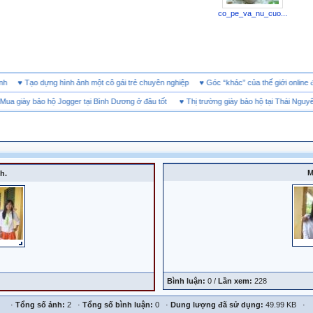
co_pe_va_nu_cuo...
doanh
♥
Tạo dựng hình ảnh một cô gái trẻ chuyên nghiệp
♥
Góc “khác” của thế giới onl
a giày bảo hộ Jogger tại Bình Dương ở đâu tốt
♥
Thị trường giày bảo hộ tại Thái Nguyên
M
h.
Bình luận:
0 /
Lần xem:
228
·
Tổng số ảnh:
2 ·
Tổng số bình luận:
0 ·
Dung lượng đã sử dụng:
49.99 KB ·