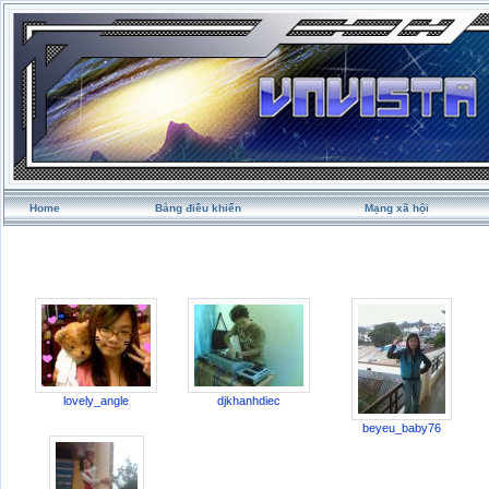
Home
Bảng điều khiển
Mạng xã hội
lovely_angle
djkhanhdiec
beyeu_baby76