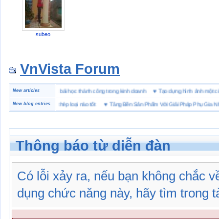
subeo
VnVista Forum
đặc biệt” của Microsoft
New articles
♥
4 bài học thành công trong kinh doanh
♥
Tạo dựng hình ảnh m
hộ lót Kevlar và lót thép loại nào tốt
New blog entries
♥
Tăng Bền Sản Phẩm Với Giải Pháp Phụ Gia Nhựa
Thông báo từ diễn đàn
Có lỗi xảy ra, nếu bạn không chắc 
dụng chức năng này, hãy tìm trong tài