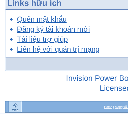
Links hữu ích
Quên mật khẩu
Đăng ký tài khoản mới
Tài liệu trợ giúp
Liên hệ với quản trị mạng
Invision Power Bo
License
Home
|
Mạng xã 