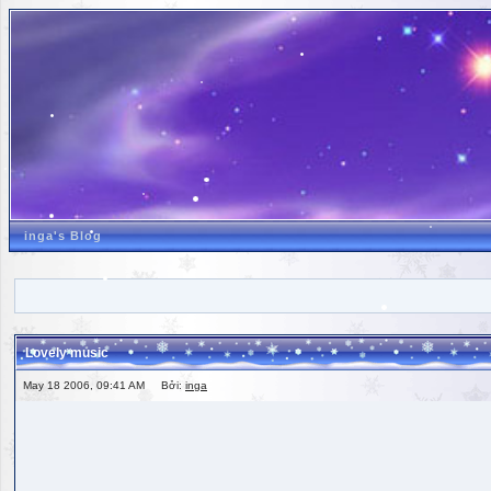
inga's Blog
Lovely music
May 18 2006, 09:41 AM Bởi:
inga