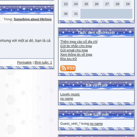
23
24
25
26
27
28
29
30
31
Trong:
Something about life/love
Thực đơn người xem
nhưng với một ai đó, bạn là cả
Thêm inga vào sổ địa chỉ
Gửi tin nhắn cho inga
Gửi email cho inga
Xem thông tin về inga
Kho lưu trữ
Permalink
|
Bình luận: 1
Bài viết cuối
Lovely music
no name
Bình luận mới
Guest_vinh_* trong
no name