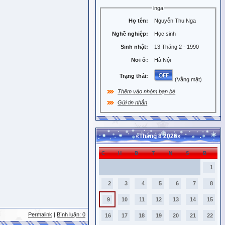
inga
Họ tên:
Nguyễn Thu Nga
Nghề nghiệp:
Học sinh
Sinh nhật:
13 Tháng 2 - 1990
Nơi ở:
Hà Nội
Trạng thái:
(Vắng mặt)
Thêm vào nhóm bạn bè
Gửi tin nhắn
«
Tháng 8 2026
»
C
H
B
T
N
S
B
1
2
3
4
5
6
7
8
9
10
11
12
13
14
15
Permalink
|
Bình luận: 0
16
17
18
19
20
21
22