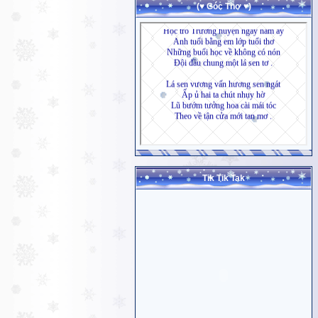
(♥ Góc Thơ ♥)
Tik Tik Tak