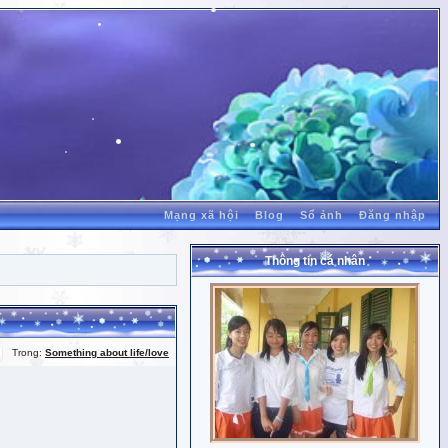
Mạng xã hội
Blog
Sổ ảnh
Đăng nhập
Thông tin cá nhân
Trong:
Something about life/love