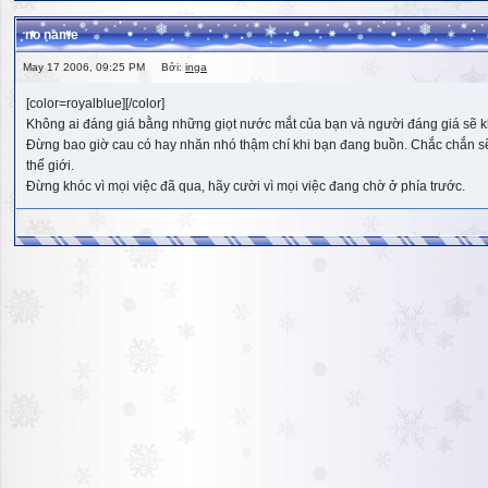
no name
May 17 2006, 09:25 PM Bởi:
inga
[color=royalblue][/color]
Không ai đáng giá bằng những giọt nước mắt của bạn và người đáng giá sẽ k
Đừng bao giờ cau có hay nhăn nhó thậm chí khi bạn đang buồn. Chắc chắn sẽ có
thế giới.
Đừng khóc vì mọi việc đã qua, hãy cười vì mọi việc đang chờ ở phía trước.