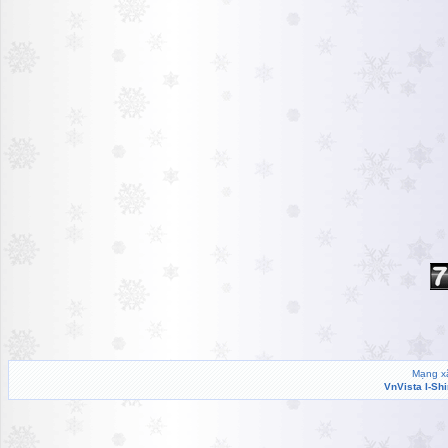
Mạng xã
VnVista I-Sh