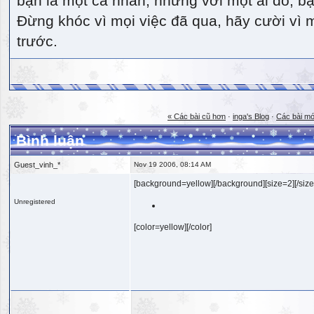
bạn là một cá nhân, nhưng với một ai đó, bạn
Đừng khóc vì mọi việc đã qua, hãy cười vì 
trước.
« Các bài cũ hơn
·
inga's Blog
·
Các bài mớ
Bình luận
Guest_vinh_*
Nov 19 2006, 08:14 AM
[background=yellow][/background][size=2][/size
Unregistered
[color=yellow][/color]