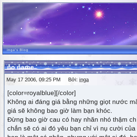
inga's Blog
no name
May 17 2006, 09:25 PM Bởi:
inga
[color=royalblue][/color]
Không ai đáng giá bằng những giọt nước m
giá sẽ không bao giờ làm bạn khóc.
Đừng bao giờ cau có hay nhăn nhó thậm ch
chắn sẽ có ai đó yêu bạn chỉ vì nụ cười của 