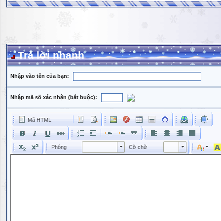
Trả lời nhanh
Nhập vào tên của bạn:
Nhập mã số xác nhận (bắt buộc):
Mã HTML
Phông
Kích cỡ phông
Phông
Cỡ chữ
Phông
Cỡ chữ