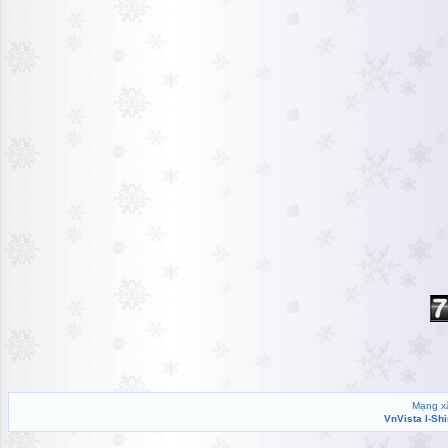
Mạng xã
VnVista I-Sh