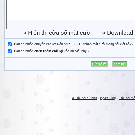
»
Hiển thị cửa sổ mặt cười
»
Download b
Bạn có muốn chuyển các ký hiệu như :) :( :D ...thành mặt cười trong bài viết này?
Bạn có muốn
chèn thêm chữ ký
vào bài viết này ?
« Các bài cũ hơn
·
inga's Blog
·
Các bài mớ