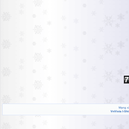
Mạng xã
VnVista I-Sh