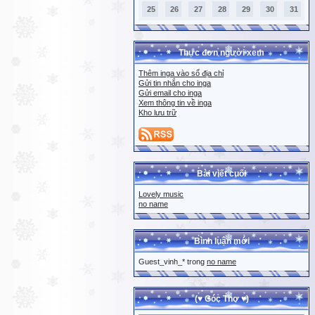
25
26
27
28
29
30
31
Thực đơn người xem
Thêm inga vào sổ địa chỉ
Gửi tin nhắn cho inga
Gửi email cho inga
Xem thông tin về inga
Kho lưu trữ
Bài viết cuối
Lovely music
no name
Bình luận mới
Guest_vinh_* trong
no name
(♥ Góc Thơ ♥)