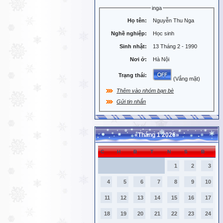
inga
Họ tên:
Nguyễn Thu Nga
Nghề nghiệp:
Học sinh
Sinh nhật:
13 Tháng 2 - 1990
Nơi ở:
Hà Nội
Trạng thái:
(Vắng mặt)
Thêm vào nhóm bạn bè
Gửi tin nhắn
«
Tháng 1 2026
»
C
H
B
T
N
S
B
1
2
3
4
5
6
7
8
9
10
11
12
13
14
15
16
17
18
19
20
21
22
23
24