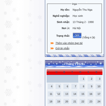
inga
Họ tên:
Nguyễn Thu Nga
Nghề nghiệp:
Học sinh
Sinh nhật:
13 Tháng 2 - 1990
Nơi ở:
Hà Nội
Trạng thái:
(Vắng mặt)
Thêm vào nhóm bạn bè
Gửi tin nhắn
«
Tháng 5 2025
»
C
H
B
T
N
S
B
1
2
3
4
5
6
7
8
9
10
11
12
13
14
15
16
17
18
19
20
21
22
23
24