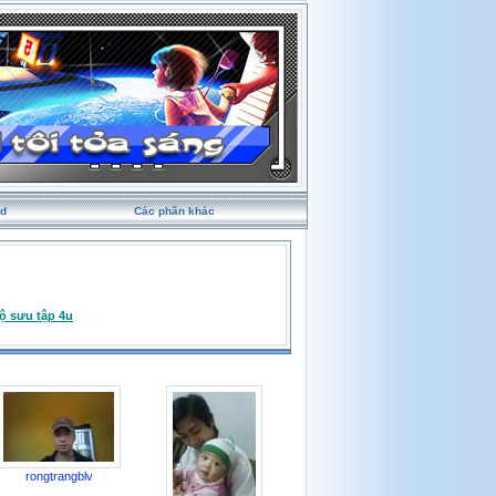
rd
Các phần khác
ộ sưu tập 4u
rongtrangblv