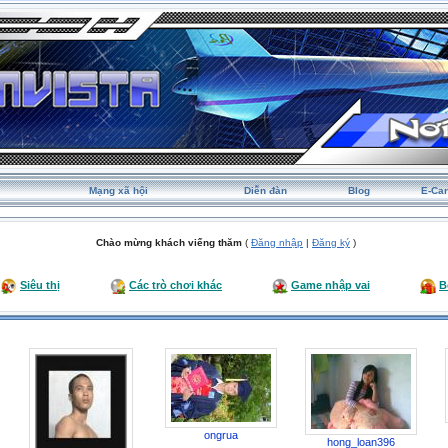
Mạng xã hội
Diễn đàn
Blog
E-Ca
Chào mừng khách viếng thăm
(
Đăng nhập
|
Đăng ký
)
Siêu thị
Các trò chơi khác
Game nhập vai
B
ongrua
hong_loan396