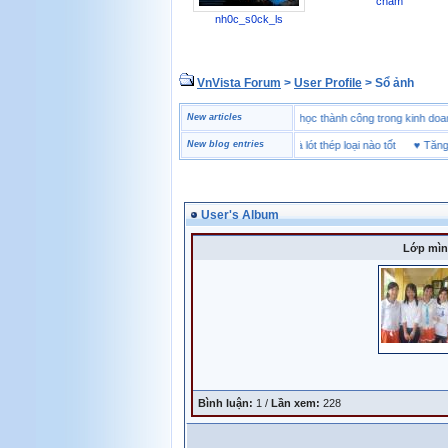
cham
nh0c_s0ck_ls
VnVista Forum
>
User Profile
> Sổ ảnh
♥
Một số câu hỏi phỏng vấn “đặc biệt” của Microsoft
New articles
♥
4 bài học thành công trong kinh
♥
Giày bảo hộ lót Kevlar và lót thép loại nào tốt
New blog entries
♥
Tăng Bề
User's Album
Lớp mìn
Bình luận:
1 /
Lần xem:
228