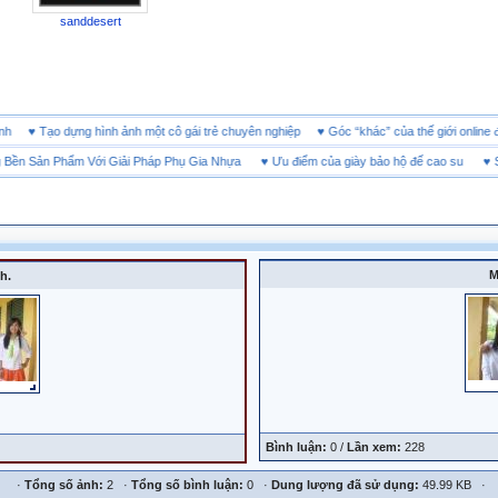
sanddesert
 doanh
♥
Tạo dựng hình ảnh một cô gái trẻ chuyên nghiệp
♥
Góc “khác” của thế giới on
n Sản Phẩm Với Giải Pháp Phụ Gia Nhựa
♥
Ưu điểm của giày bảo hộ đế cao su
♥
SHEE
M
h.
Bình luận:
0 /
Lần xem:
228
·
Tổng số ảnh:
2 ·
Tổng số bình luận:
0 ·
Dung lượng đã sử dụng:
49.99 KB ·