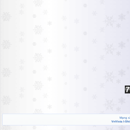
Mạng xã
VnVista I-Sh