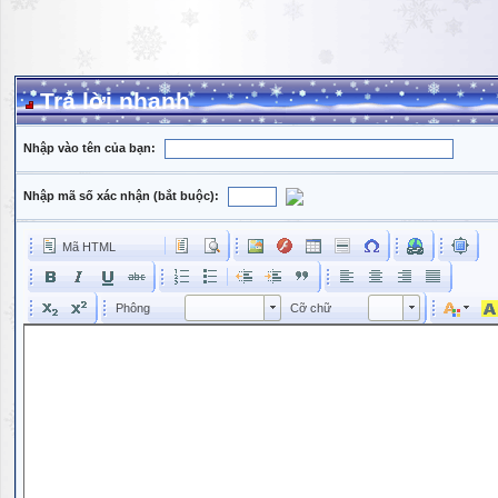
Trả lời nhanh
Nhập vào tên của bạn:
Nhập mã số xác nhận (bắt buộc):
Mã HTML
Phông
Kích cỡ phông
Phông
Cỡ chữ
Phông
Cỡ chữ