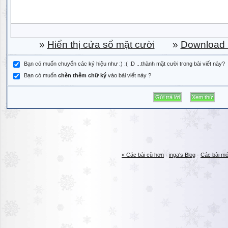
»
Hiển thị cửa sổ mặt cười
»
Download b
Bạn có muốn chuyển các ký hiệu như :) :( :D ...thành mặt cười trong bài viết này?
Bạn có muốn
chèn thêm chữ ký
vào bài viết này ?
« Các bài cũ hơn
·
inga's Blog
·
Các bài mớ