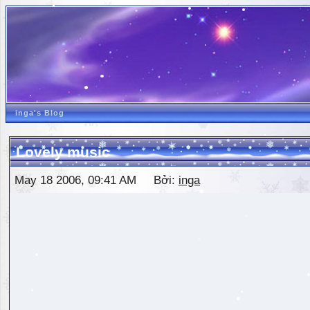
inga's Blog
Lovely music
May 18 2006, 09:41 AM Bởi:
inga