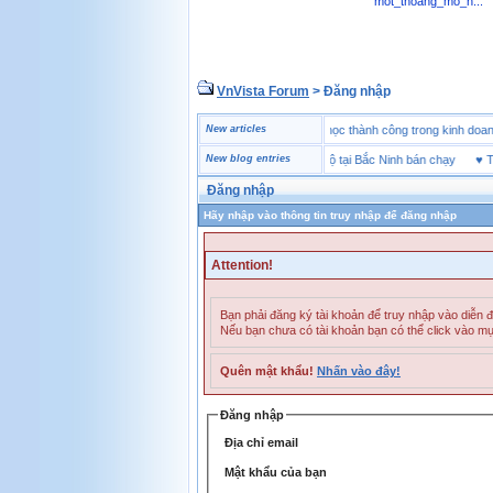
mot_thoang_mo_h...
VnVista Forum
> Đăng nhập
♥
Một số câu hỏi phỏng vấn “đặc biệt” của Microsoft
New articles
♥
4 bài học thành công trong kinh
♥
Thương hiệu giày bảo hộ tại Bắc Ninh bán chạy
New blog entries
♥
Thiết
Đăng nhập
Hãy nhập vào thông tin truy nhập để đăng nhập
Attention!
Bạn phải đăng ký tài khoản để truy nhập vào diễn 
Nếu bạn chưa có tài khoản bạn có thể click vào m
Quên mật khẩu!
Nhấn vào đây!
Đăng nhập
Địa chỉ email
Mật khẩu của bạn