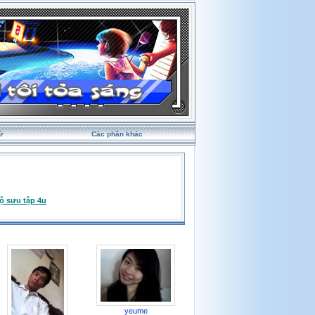
ử
Các phần khác
ộ sưu tập 4u
yeume