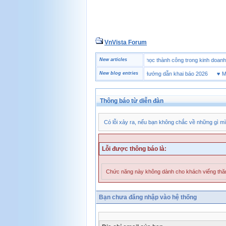
VnVista Forum
♥
Một số câu hỏi phỏng vấn “đặc biệt” của Microsoft
New articles
♥
4 bài học thành công trong kinh 
♥
Tờ khai hải quan là gì? Hướng dẫn khai báo 2026
New blog entries
♥
Mua gi
Thông báo từ diễn đàn
Có lỗi xảy ra, nếu bạn không chắc về những gì mì
Lỗi được thông báo là:
Chức năng này không dành cho khách viếng th
Bạn chưa đăng nhập vào hệ thống