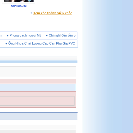
toibuonviai
»
Xem các thành viên khác
ne đêm
♥
Phong cách người Mỹ
♥
Chỉ nghĩ đến tiền cũng làm người ta ích kỷ
♥
Ống Nhựa Chất Lượng Cao Cần Phụ Gia PVC Gì?
♥
Giày bảo hộ lót Kevlar và lót thép l