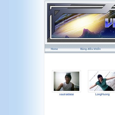
Home
Bảng điều khiển
xautraidatai
LongHuong