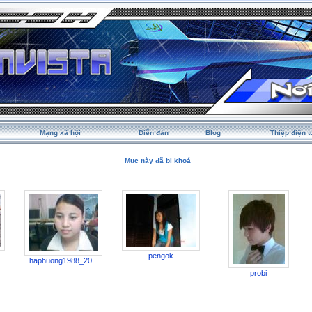
Mạng xã hội
Diễn đàn
Blog
Thiệp điện t
Mục này đã bị khoá
pengok
haphuong1988_20...
probi