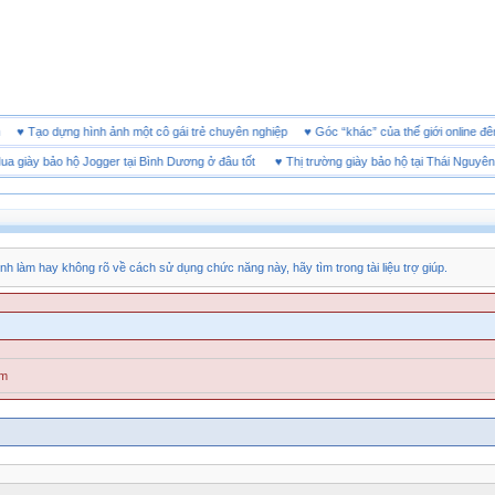
doanh
♥
Tạo dựng hình ảnh một cô gái trẻ chuyên nghiệp
♥
Góc “khác” của thế giới onli
ày bảo hộ Jogger tại Bình Dương ở đâu tốt
♥
Thị trường giày bảo hộ tại Thái Nguyên
nh làm hay không rõ về cách sử dụng chức năng này, hãy tìm trong tài liệu trợ giúp.
ăm