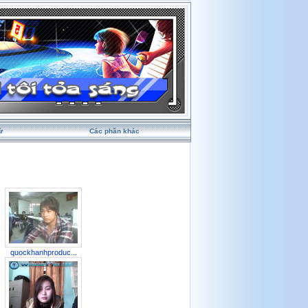
ử
Các phần khác
quockhanhproduc...