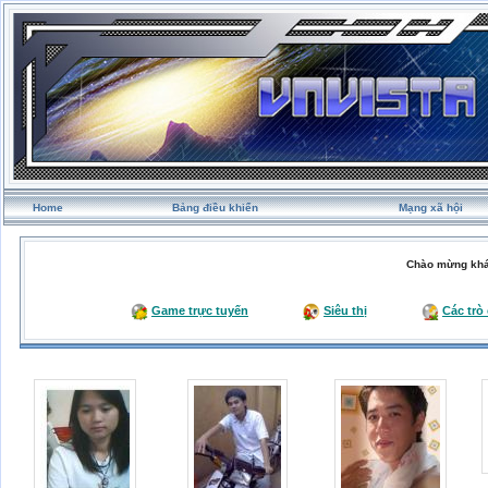
Home
Bảng điều khiển
Mạng xã hội
Chào mừng khá
Game trực tuyến
Siêu thị
Các trò