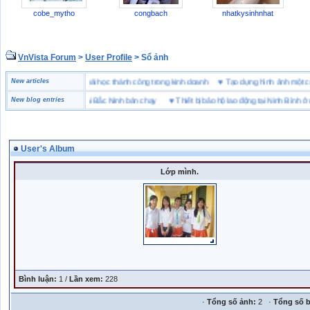
cobe_mytho
congbach
nhatkysinhnhat
VnVista Forum
>
User Profile
> Sổ ảnh
đặc biệt” của Microsoft
New articles
♥
4 bài học thành công trong kinh doanh
♥
Tạo dựng hình ảnh m
g hiệu giày bảo hộ tại Bắc Ninh bán chạy
New blog entries
♥
Thiết bị bảo hộ lao động tại Ninh Bình ở đâu
User's Album
Lớp mình.
Bình luận:
1 /
Lần xem:
228
·
Tổng số ảnh:
2 ·
Tổng số b