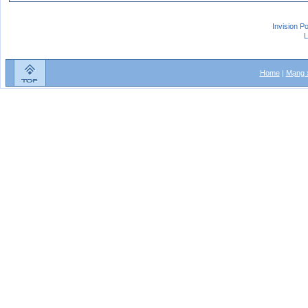
Invision P
L
Home
|
Mạng x