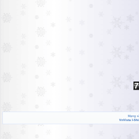
Mạng xã
VnVista I-Sh