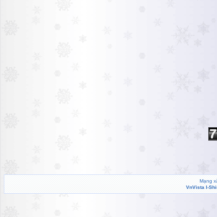
Mạng xã
VnVista I-Sh