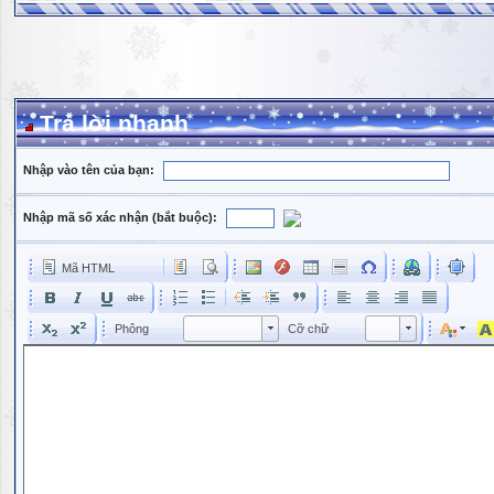
Trả lời nhanh
Nhập vào tên của bạn:
Nhập mã số xác nhận (bắt buộc):
Mã HTML
Phông
Kích cỡ phông
Phông
Cỡ chữ
Phông
Cỡ chữ