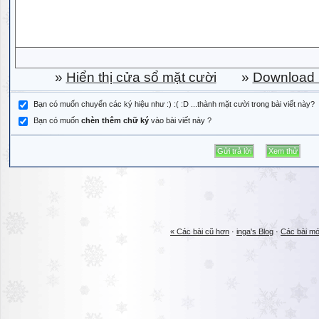
»
Hiển thị cửa sổ mặt cười
»
Download b
Bạn có muốn chuyển các ký hiệu như :) :( :D ...thành mặt cười trong bài viết này?
Bạn có muốn
chèn thêm chữ ký
vào bài viết này ?
« Các bài cũ hơn
·
inga's Blog
·
Các bài mớ