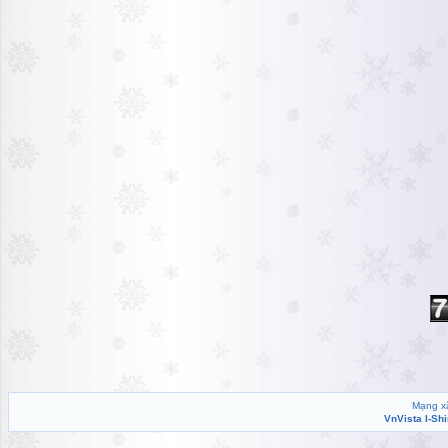
Mạng xã
VnVista I-Sh