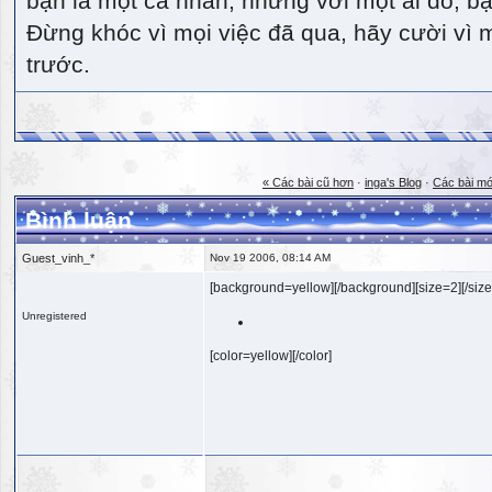
bạn là một cá nhân, nhưng với một ai đó, bạn
Đừng khóc vì mọi việc đã qua, hãy cười vì 
trước.
« Các bài cũ hơn
·
inga's Blog
·
Các bài mớ
Bình luận
Guest_vinh_*
Nov 19 2006, 08:14 AM
[background=yellow][/background][size=2][/size
Unregistered
[color=yellow][/color]