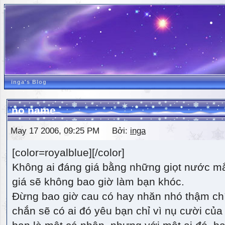
inga's Blog
no name
May 17 2006, 09:25 PM Bởi:
inga
[color=royalblue][/color]
Không ai đáng giá bằng những giọt nước m
giá sẽ không bao giờ làm bạn khóc.
Đừng bao giờ cau có hay nhăn nhó thậm ch
chắn sẽ có ai đó yêu bạn chỉ vì nụ cười của 