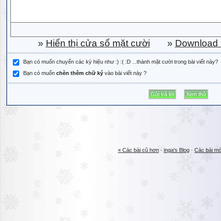
»
Hiển thị cửa sổ mặt cười
»
Download b
Bạn có muốn chuyển các ký hiệu như :) :( :D ...thành mặt cười trong bài viết này?
Bạn có muốn
chèn thêm chữ ký
vào bài viết này ?
« Các bài cũ hơn
·
inga's Blog
·
Các bài mớ