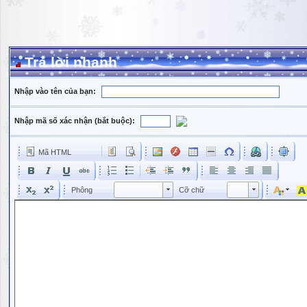
Trả lời nhanh
Nhập vào tên của bạn:
Nhập mã số xác nhận (bắt buộc):
Mã HTML
Phông
Kích cỡ phông
Phông
Cỡ chữ
Phông
Cỡ chữ