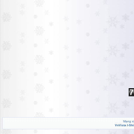
Mạng xã
VnVista I-Sh