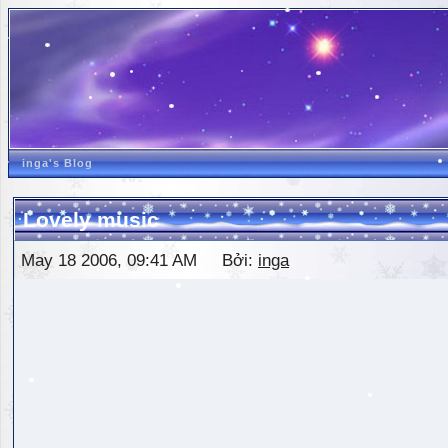
inga's Blog
Lovely music
May 18 2006, 09:41 AM Bởi:
inga