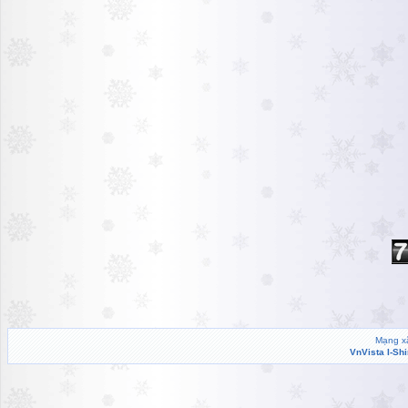
Mạng xã
VnVista I-Sh