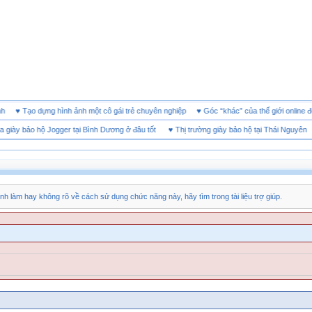
 doanh
♥
Tạo dựng hình ảnh một cô gái trẻ chuyên nghiệp
♥
Góc “khác” của thế giới on
y bảo hộ Jogger tại Bình Dương ở đâu tốt
♥
Thị trường giày bảo hộ tại Thái Nguyên
♥
nh làm hay không rõ về cách sử dụng chức năng này, hãy tìm trong tài liệu trợ giúp.