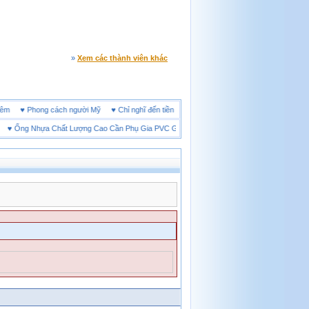
»
Xem các thành viên khác
line đêm
♥
Phong cách người Mỹ
♥
Chỉ nghĩ đến tiền cũng làm người ta ích kỷ
Ống Nhựa Chất Lượng Cao Cần Phụ Gia PVC Gì?
♥
Giày bảo hộ lót Kevlar và lót thép loạ