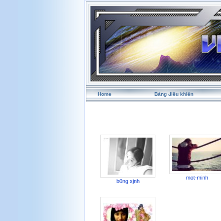
Home
Bảng điều khiển
mot-minh
b0ng xjnh