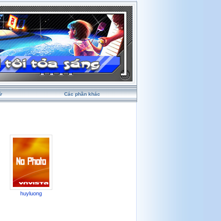
ử
Các phần khác
huyluong