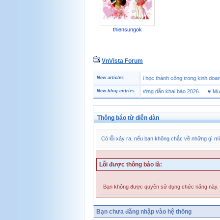
thiensungok
VnVista Forum
♥
Một số câu hỏi phỏng vấn “đặc biệt” của Microsoft
New articles
♥
4 bài học thành công trong kinh
♥
Tờ khai hải quan là gì? Hướng dẫn khai báo 2026
New blog entries
♥
Mua già
Thông báo từ diễn đàn
Có lỗi xảy ra, nếu bạn không chắc về những gì mì
Lỗi được thông báo là:
Bạn không được quyền sử dụng chức năng này.
Bạn chưa đăng nhập vào hệ thống