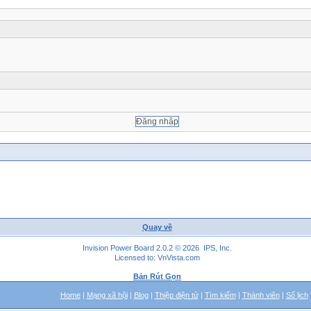
Quay về
Invision Power Board 2.0.2 © 2026 IPS, Inc.
Licensed to: VnVista.com
Bản Rút Gọn
Home
|
Mạng xã hội
|
Blog
|
Thiệp điện tử
|
Tìm kiếm
|
Thành viên
|
Sổ lịch