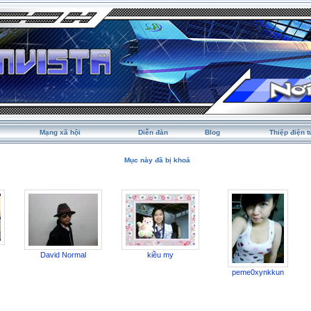
Mạng xã hội
Diễn đàn
Blog
Thiệp điện t
Mục này đã bị khoá
David Normal
kiều my
peme0xynkkun