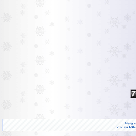
Mạng xã
VnVista I-Sh