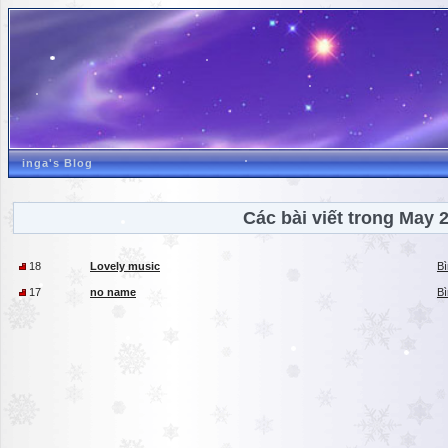
inga's Blog
Các bài viết trong May 
18
Lovely music
Bì
17
no name
Bì