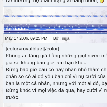
Dễ thương, hợp tâm trạng ai đang buồn,
no name
May 17 2006, 09:25 PM Bởi:
inga
[color=royalblue][/color]
Không ai đáng giá bằng những giọt nước m
giá sẽ không bao giờ làm bạn khóc.
Đừng bao giờ cau có hay nhăn nhó thậm ch
chắn sẽ có ai đó yêu bạn chỉ vì nụ cười của 
bạn là một cá nhân, nhưng với một ai đó, bạn
Đừng khóc vì mọi việc đã qua, hãy cười vì 
trước.