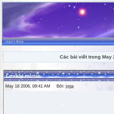
inga's Blog
Các bài viết trong May
Lovely music
May 18 2006, 09:41 AM Bởi:
inga