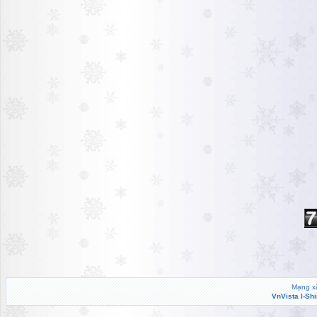
Mạng xã
VnVista I-Sh