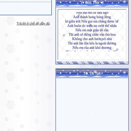
(♥ Góc Thơ ♥)
Trả lời ở chế độ đầy đủ
Tik Tik Tak