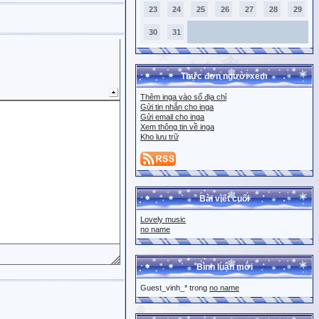
23
24
25
26
27
28
29
30
31
Thực đơn người xem
Thêm inga vào sổ địa chỉ
Gửi tin nhắn cho inga
Gửi email cho inga
Xem thông tin về inga
Kho lưu trữ
Bài viết cuối
Lovely music
no name
Bình luận mới
Guest_vinh_* trong
no name