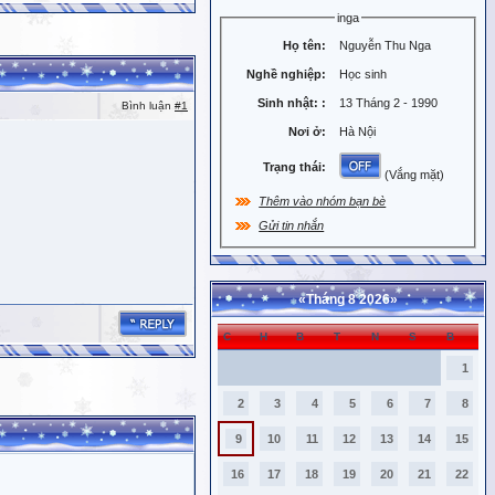
inga
Họ tên:
Nguyễn Thu Nga
Nghề nghiệp:
Học sinh
Sinh nhật:
:
13 Tháng 2 - 1990
Bình luận
#1
Nơi ở:
Hà Nội
Trạng thái:
(Vắng mặt)
Thêm vào nhóm bạn bè
Gửi tin nhắn
«
Tháng 8 2026
»
C
H
B
T
N
S
B
1
2
3
4
5
6
7
8
9
10
11
12
13
14
15
16
17
18
19
20
21
22