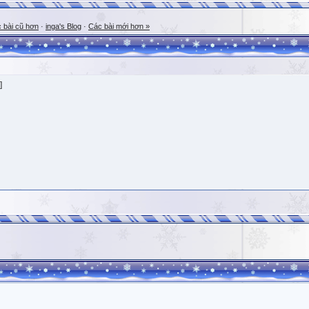
 bài cũ hơn
·
inga's Blog
·
Các bài mới hơn »
]