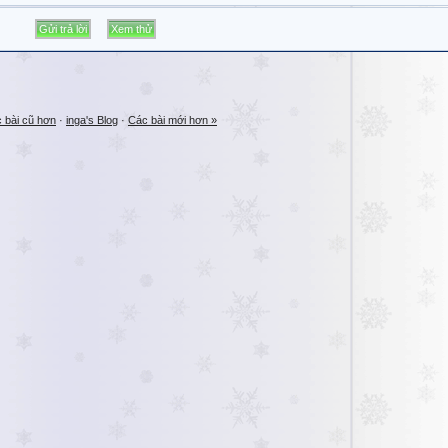
 bài cũ hơn
·
inga's Blog
·
Các bài mới hơn »