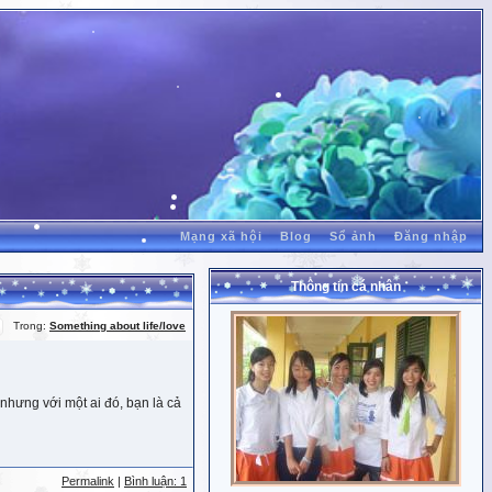
Mạng xã hội
Blog
Sổ ảnh
Đăng nhập
Thông tin cá nhân
Trong:
Something about life/love
nhưng với một ai đó, bạn là cả
Permalink
|
Bình luận: 1