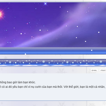
hông bao giờ làm bạn khóc.
 ai đó yêu bạn chỉ vì nụ cười của bạn mà thôi. Với thế giới, bạn là một cá nhân, 