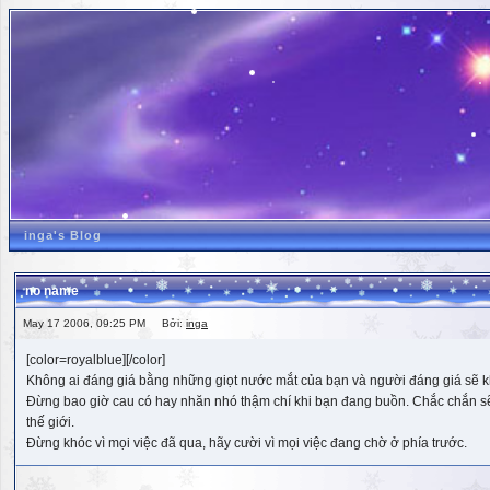
inga's Blog
no name
May 17 2006, 09:25 PM Bởi:
inga
[color=royalblue][/color]
Không ai đáng giá bằng những giọt nước mắt của bạn và người đáng giá sẽ k
Đừng bao giờ cau có hay nhăn nhó thậm chí khi bạn đang buồn. Chắc chắn sẽ có
thế giới.
Đừng khóc vì mọi việc đã qua, hãy cười vì mọi việc đang chờ ở phía trước.