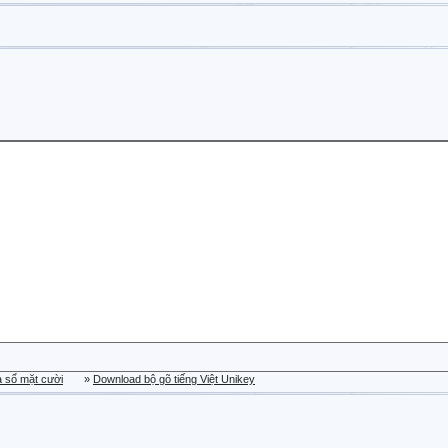
a sổ mặt cười
»
Download bộ gõ tiếng Việt Unikey