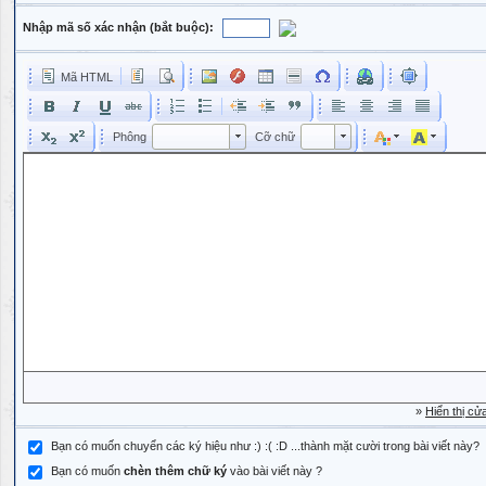
Nhập mã số xác nhận (bắt buộc):
Mã HTML
Phông
Kích cỡ phông
Phông
Cỡ chữ
Phông
Cỡ chữ
»
Hiển thị cử
Bạn có muốn chuyển các ký hiệu như :) :( :D ...thành mặt cười trong bài viết này?
Bạn có muốn
chèn thêm chữ ký
vào bài viết này ?