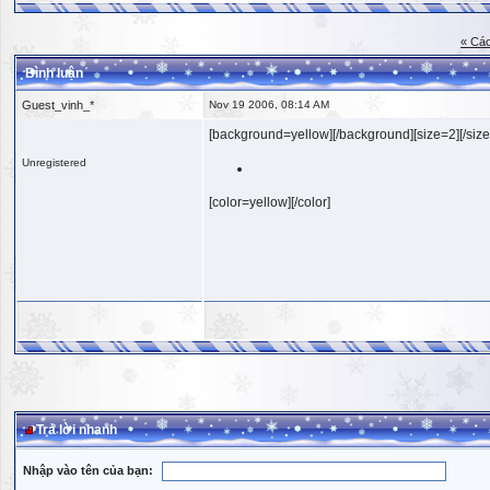
« Các
Bình luận
Guest_vinh_*
Nov 19 2006, 08:14 AM
[background=yellow][/background][size=2][/size
Unregistered
[color=yellow][/color]
Trả lời nhanh
Nhập vào tên của bạn: