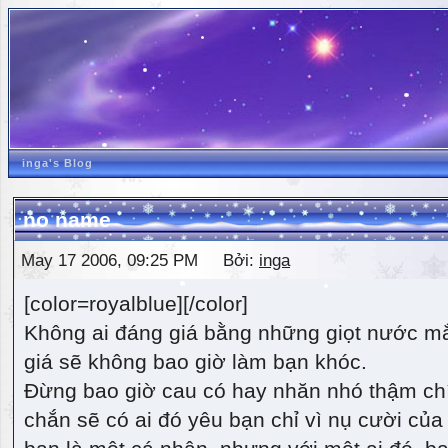
inga's Blog
no name
May 17 2006, 09:25 PM Bởi:
inga
[color=royalblue][/color]
Không ai đáng giá bằng những giọt nước m
giá sẽ không bao giờ làm bạn khóc.
Đừng bao giờ cau có hay nhăn nhó thậm ch
chắn sẽ có ai đó yêu bạn chỉ vì nụ cười của 