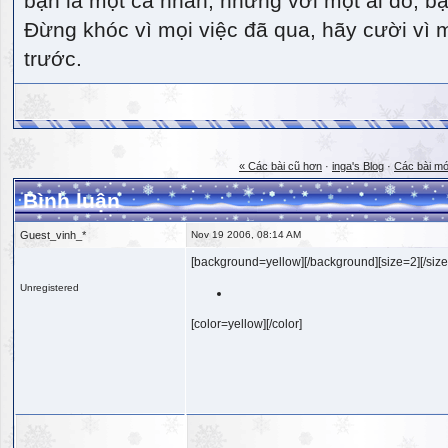
bạn là một cá nhân, nhưng với một ai đó, bạn
Đừng khóc vì mọi việc đã qua, hãy cười vì 
trước.
« Các bài cũ hơn
·
inga's Blog
·
Các bài mớ
Bình luận
Guest_vinh_*
Nov 19 2006, 08:14 AM
[background=yellow][/background][size=2][/size
Unregistered
[color=yellow][/color]