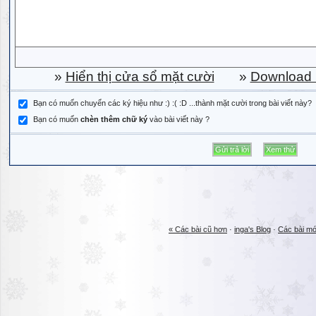
»
Hiển thị cửa sổ mặt cười
»
Download b
Bạn có muốn chuyển các ký hiệu như :) :( :D ...thành mặt cười trong bài viết này?
Bạn có muốn
chèn thêm chữ ký
vào bài viết này ?
« Các bài cũ hơn
·
inga's Blog
·
Các bài mớ