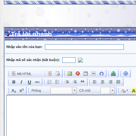
Trả lời nhanh
Nhập vào tên của bạn:
Nhập mã số xác nhận (bắt buộc):
Mã HTML
Phông
Kích cỡ phông
Phông
Cỡ chữ
Phông
Cỡ chữ