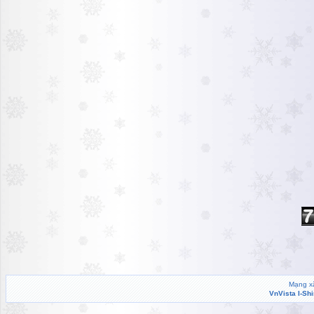
Mạng xã
VnVista I-Sh