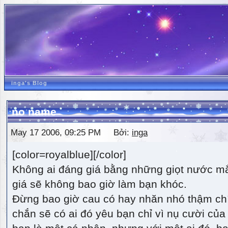
inga's Blog
no name
May 17 2006, 09:25 PM Bởi:
inga
[color=royalblue][/color]
Không ai đáng giá bằng những giọt nước m
giá sẽ không bao giờ làm bạn khóc.
Đừng bao giờ cau có hay nhăn nhó thậm ch
chắn sẽ có ai đó yêu bạn chỉ vì nụ cười của 