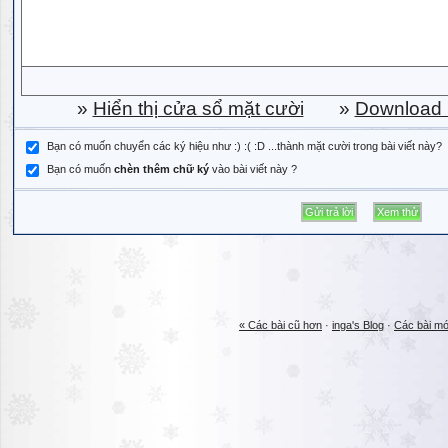
»
Hiển thị cửa sổ mặt cười
»
Download b
Bạn có muốn chuyển các ký hiệu như :) :( :D ...thành mặt cười trong bài viết này?
Bạn có muốn
chèn thêm chữ ký
vào bài viết này ?
« Các bài cũ hơn
·
inga's Blog
·
Các bài mớ