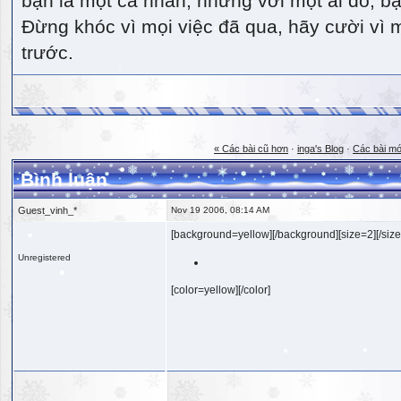
bạn là một cá nhân, nhưng với một ai đó, bạn
Đừng khóc vì mọi việc đã qua, hãy cười vì 
trước.
« Các bài cũ hơn
·
inga's Blog
·
Các bài mớ
Bình luận
Guest_vinh_*
Nov 19 2006, 08:14 AM
[background=yellow][/background][size=2][/size
Unregistered
[color=yellow][/color]