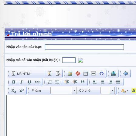
Trả lời nhanh
Nhập vào tên của bạn:
Nhập mã số xác nhận (bắt buộc):
Mã HTML
Phông
Kích cỡ phông
Phông
Cỡ chữ
Phông
Cỡ chữ