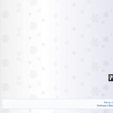
Mạng xã
VnVista I-Sh