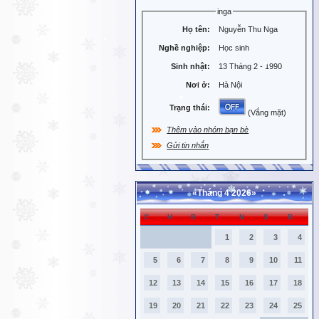
inga
Họ tên:
Nguyễn Thu Nga
Nghề nghiệp:
Học sinh
Sinh nhật:
13 Tháng 2 - 1990
Nơi ở:
Hà Nội
Trạng thái:
(Vắng mặt)
Thêm vào nhóm bạn bè
Gửi tin nhắn
«
Tháng 4 2026
»
C
H
B
T
N
S
B
1
2
3
4
5
6
7
8
9
10
11
12
13
14
15
16
17
18
19
20
21
22
23
24
25