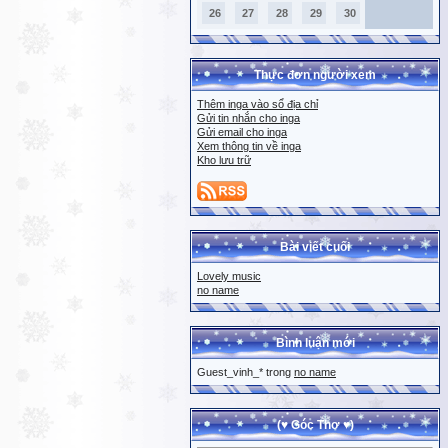
26
27
28
29
30
Thực đơn người xem
Thêm inga vào sổ địa chỉ
Gửi tin nhắn cho inga
Gửi email cho inga
Xem thông tin về inga
Kho lưu trữ
Bài viết cuối
Lovely music
no name
Bình luận mới
Guest_vinh_* trong
no name
(♥ Góc Thơ ♥)