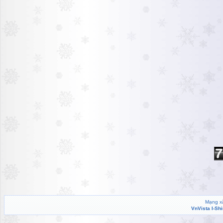
Mạng xã
VnVista I-Sh