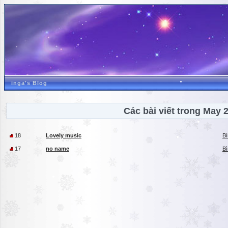
inga's Blog
Các bài viết trong May 
18
Lovely music
Bì
17
no name
Bì