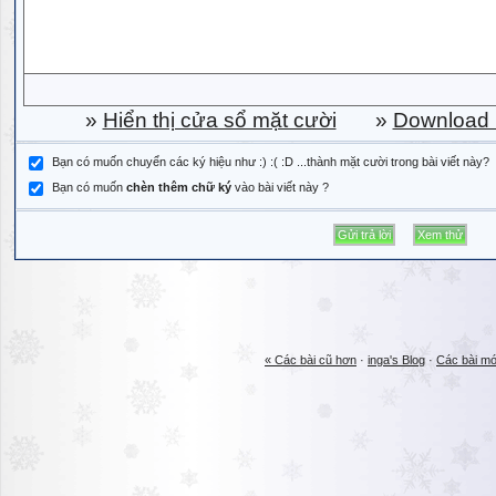
»
Hiển thị cửa sổ mặt cười
»
Download b
Bạn có muốn chuyển các ký hiệu như :) :( :D ...thành mặt cười trong bài viết này?
Bạn có muốn
chèn thêm chữ ký
vào bài viết này ?
« Các bài cũ hơn
·
inga's Blog
·
Các bài mớ