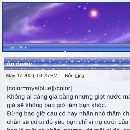
inga's Blog
no name
May 17 2006, 09:25 PM Bởi:
inga
[color=royalblue][/color]
Không ai đáng giá bằng những giọt nước m
giá sẽ không bao giờ làm bạn khóc.
Đừng bao giờ cau có hay nhăn nhó thậm ch
chắn sẽ có ai đó yêu bạn chỉ vì nụ cười của 