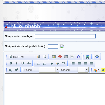
Trả lời nhanh
Nhập vào tên của bạn:
Nhập mã số xác nhận (bắt buộc):
Mã HTML
Phông
Kích cỡ phông
Phông
Cỡ chữ
Phông
Cỡ chữ