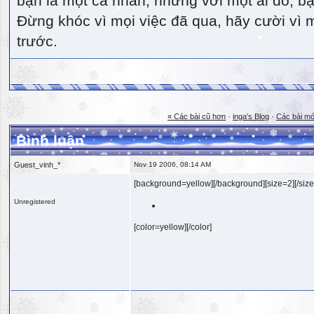
bạn là một cá nhân, nhưng với một ai đó, bạn
Đừng khóc vì mọi việc đã qua, hãy cười vì 
trước.
« Các bài cũ hơn
·
inga's Blog
·
Các bài mớ
Bình luận
Guest_vinh_*
Nov 19 2006, 08:14 AM
[background=yellow][/background][size=2][/size
Unregistered
[color=yellow][/color]