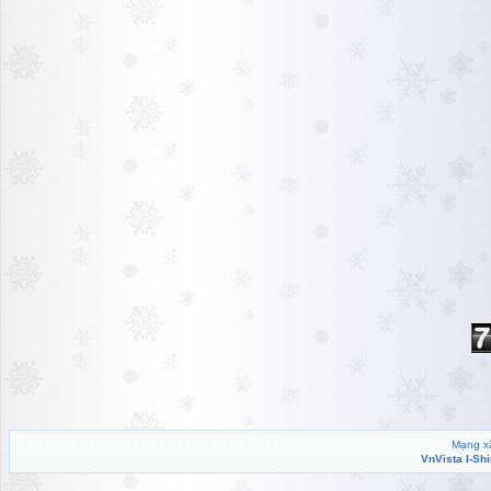
Mạng xã
VnVista I-Sh