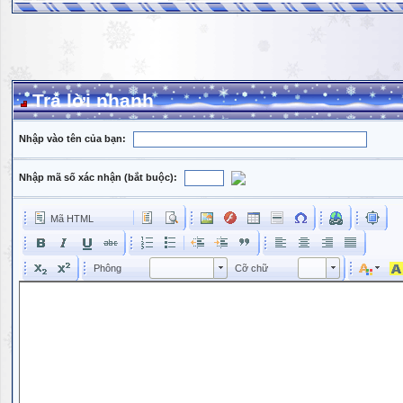
Trả lời nhanh
Nhập vào tên của bạn:
Nhập mã số xác nhận (bắt buộc):
Mã HTML
Phông
Kích cỡ phông
Phông
Cỡ chữ
Phông
Cỡ chữ