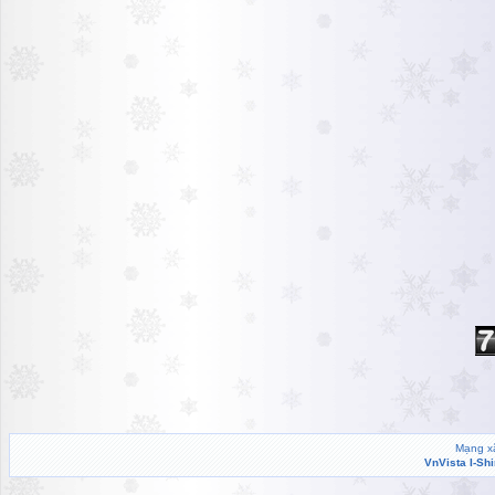
Mạng xã
VnVista I-Sh