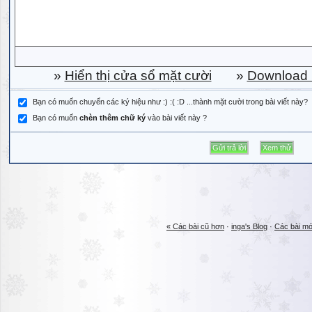
»
Hiển thị cửa sổ mặt cười
»
Download b
Bạn có muốn chuyển các ký hiệu như :) :( :D ...thành mặt cười trong bài viết này?
Bạn có muốn
chèn thêm chữ ký
vào bài viết này ?
« Các bài cũ hơn
·
inga's Blog
·
Các bài mớ