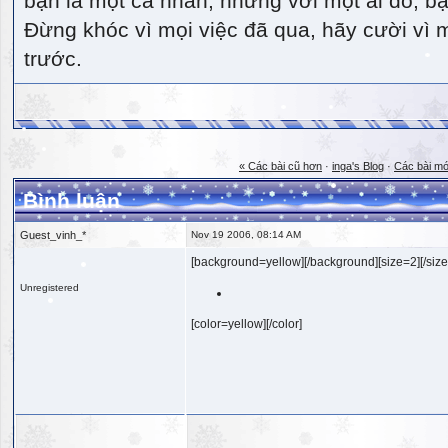
bạn là một cá nhân, nhưng với một ai đó, bạn
Đừng khóc vì mọi việc đã qua, hãy cười vì 
trước.
« Các bài cũ hơn
·
inga's Blog
·
Các bài mớ
Bình luận
Guest_vinh_*
Nov 19 2006, 08:14 AM
[background=yellow][/background][size=2][/size
Unregistered
[color=yellow][/color]