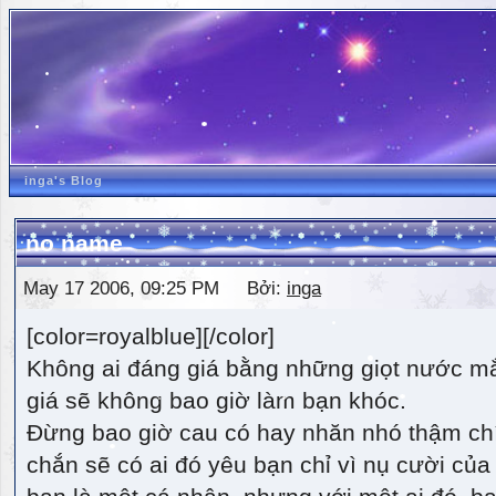
inga's Blog
no name
May 17 2006, 09:25 PM Bởi:
inga
[color=royalblue][/color]
Không ai đáng giá bằng những giọt nước m
giá sẽ không bao giờ làm bạn khóc.
Đừng bao giờ cau có hay nhăn nhó thậm ch
chắn sẽ có ai đó yêu bạn chỉ vì nụ cười của 