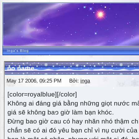
inga's Blog
no name
May 17 2006, 09:25 PM Bởi:
inga
[color=royalblue][/color]
Không ai đáng giá bằng những giọt nước m
giá sẽ không bao giờ làm bạn khóc.
Đừng bao giờ cau có hay nhăn nhó thậm ch
chắn sẽ có ai đó yêu bạn chỉ vì nụ cười của 