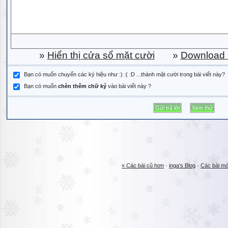
»
Hiển thị cửa sổ mặt cười
»
Download b
Bạn có muốn chuyển các ký hiệu như :) :( :D ...thành mặt cười trong bài viết này?
Bạn có muốn
chèn thêm chữ ký
vào bài viết này ?
« Các bài cũ hơn
·
inga's Blog
·
Các bài mớ