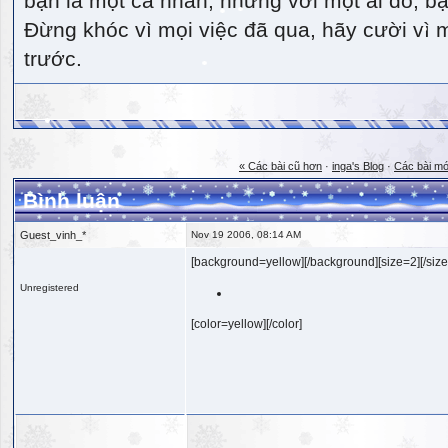
bạn là một cá nhân, nhưng với một ai đó, bạn
Đừng khóc vì mọi việc đã qua, hãy cười vì 
trước.
« Các bài cũ hơn
·
inga's Blog
·
Các bài mớ
Bình luận
Guest_vinh_*
Nov 19 2006, 08:14 AM
[background=yellow][/background][size=2][/size
Unregistered
[color=yellow][/color]