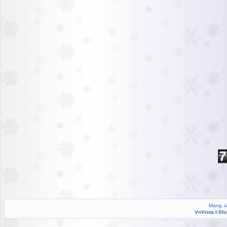
Mạng xã
VnVista I-Sh