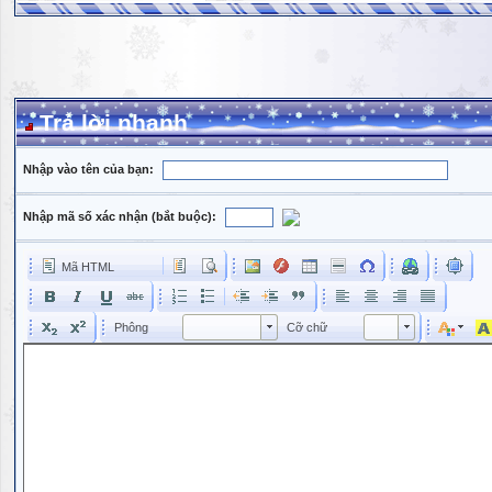
Trả lời nhanh
Nhập vào tên của bạn:
Nhập mã số xác nhận (bắt buộc):
Mã HTML
Phông
Kích cỡ phông
Phông
Cỡ chữ
Phông
Cỡ chữ