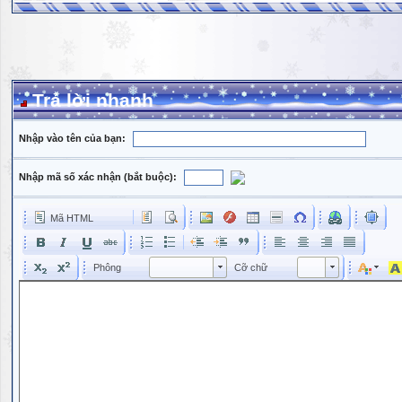
Trả lời nhanh
Nhập vào tên của bạn:
Nhập mã số xác nhận (bắt buộc):
Mã HTML
Phông
Kích cỡ phông
Phông
Cỡ chữ
Phông
Cỡ chữ