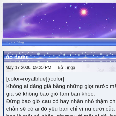
inga's Blog
no name
May 17 2006, 09:25 PM Bởi:
inga
[color=royalblue][/color]
Không ai đáng giá bằng những giọt nước m
giá sẽ không bao giờ làm bạn khóc.
Đừng bao giờ cau có hay nhăn nhó thậm ch
chắn sẽ có ai đó yêu bạn chỉ vì nụ cười của 