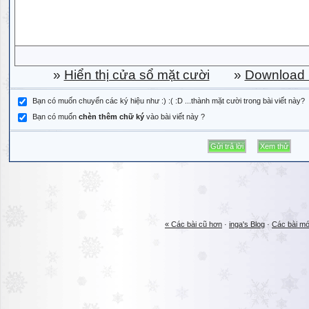
»
Hiển thị cửa sổ mặt cười
»
Download b
Bạn có muốn chuyển các ký hiệu như :) :( :D ...thành mặt cười trong bài viết này?
Bạn có muốn
chèn thêm chữ ký
vào bài viết này ?
« Các bài cũ hơn
·
inga's Blog
·
Các bài mớ