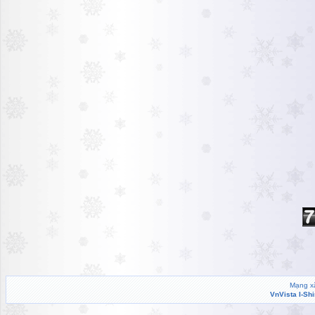
Mạng xã
VnVista I-Sh