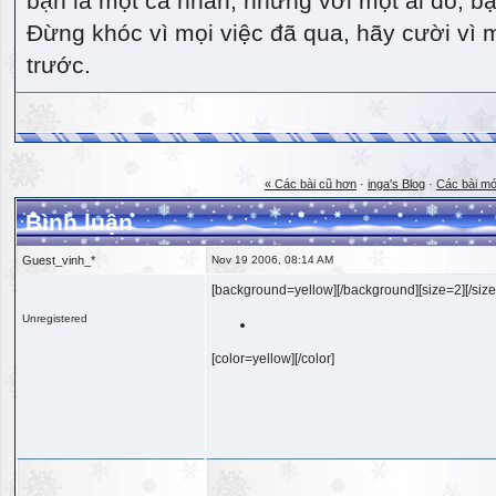
bạn là một cá nhân, nhưng với một ai đó, bạn
Đừng khóc vì mọi việc đã qua, hãy cười vì 
trước.
« Các bài cũ hơn
·
inga's Blog
·
Các bài mớ
Bình luận
Guest_vinh_*
Nov 19 2006, 08:14 AM
[background=yellow][/background][size=2][/size
Unregistered
[color=yellow][/color]