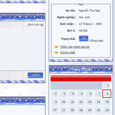
inga
Họ tên:
Nguyễn Thu Nga
Nghề nghiệp:
Học sinh
Sinh nhật:
:
13 Tháng 2 - 1990
Bình luận
#1
Nơi ở:
Hà Nội
Trạng thái:
(Vắng mặt)
Thêm vào nhóm bạn bè
Gửi tin nhắn
«
Tháng 8 2026
»
C
H
B
T
N
S
B
1
2
3
4
5
6
7
8
9
10
11
12
13
14
15
16
17
18
19
20
21
22