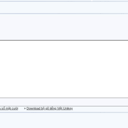
a sổ mặt cười
»
Download bộ gõ tiếng Việt Unikey