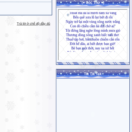
(♥ Góc Thơ ♥)
Trả lời ở chế độ đầy đủ
Tik Tik Tak