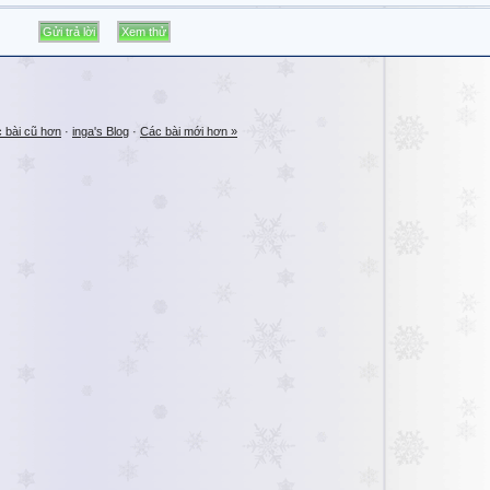
 bài cũ hơn
·
inga's Blog
·
Các bài mới hơn »