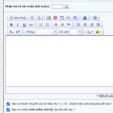
Nhập mã số xác nhận (bắt buộc):
Mã HTML
Phông
Kích cỡ phông
Phông
Cỡ chữ
Phông
Cỡ chữ
»
Hiển thị cử
Bạn có muốn chuyển các ký hiệu như :) :( :D ...thành mặt cười trong bài viết này?
Bạn có muốn
chèn thêm chữ ký
vào bài viết này ?