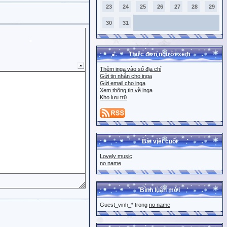
23
24
25
26
27
28
29
30
31
Thực đơn người xem
Thêm inga vào sổ địa chỉ
Gửi tin nhắn cho inga
Gửi email cho inga
Xem thông tin về inga
Kho lưu trữ
Bài viết cuối
Lovely music
no name
Bình luận mới
Guest_vinh_* trong
no name