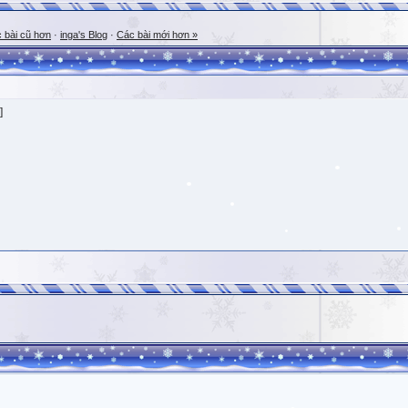
 bài cũ hơn
·
inga's Blog
·
Các bài mới hơn »
]