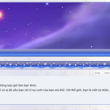
hông bao giờ làm bạn khóc.
 ai đó yêu bạn chỉ vì nụ cười của bạn mà thôi. Với thế giới, bạn là một cá nhân, 