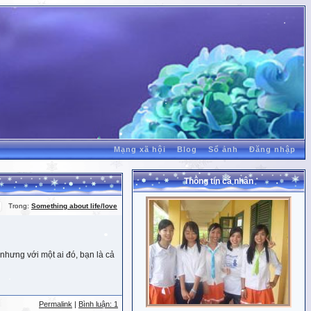
Mạng xã hội
Blog
Sổ ảnh
Đăng nhập
Thông tin cá nhân
Trong:
Something about life/love
nhưng với một ai đó, bạn là cả
Permalink
|
Bình luận: 1