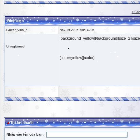
« Các
Bình luận
Guest_vinh_*
Nov 19 2006, 08:14 AM
[background=yellow][/background][size=2][/size
Unregistered
[color=yellow][/color]
Trả lời nhanh
Nhập vào tên của bạn: