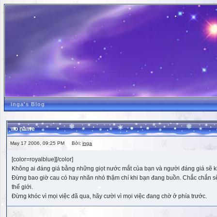
inga's Blog
no name
May 17 2006, 09:25 PM Bởi:
inga
[color=royalblue][/color]
Không ai đáng giá bằng những giọt nước mắt của bạn và người đáng giá sẽ k
Đừng bao giờ cau có hay nhăn nhó thậm chí khi bạn đang buồn. Chắc chắn sẽ có
thế giới.
Đừng khóc vì mọi việc đã qua, hãy cười vì mọi việc đang chờ ở phía trước.