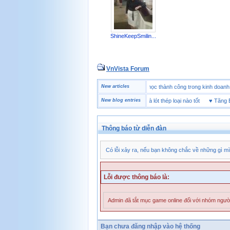
ShineKeepSmilin...
VnVista Forum
♥
Một số câu hỏi phỏng vấn “đặc biệt” của Microsoft
New articles
♥
4 bài học thành công trong kinh d
♥
Giày bảo hộ lót Kevlar và lót thép loại nào tốt
New blog entries
♥
Tăng Bền
Thông báo từ diễn đàn
Có lỗi xảy ra, nếu bạn không chắc về những gì mì
Lỗi được thông báo là:
Admin đã tắt mục game online đối với nhóm người
Bạn chưa đăng nhập vào hệ thống