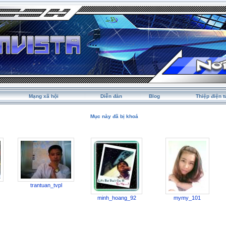
Mạng xã hội
Diễn đàn
Blog
Thiệp điện t
Mục này đã bị khoá
trantuan_tvpl
minh_hoang_92
mymy_101