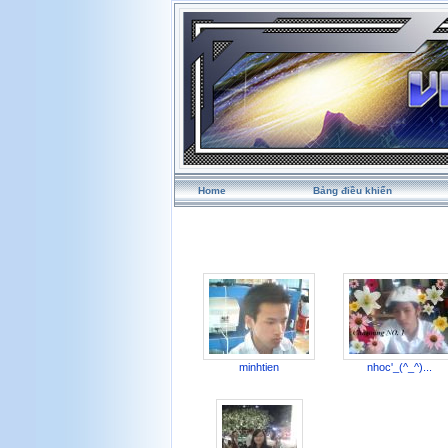
Home
Bảng điều khiển
minhtien
nhoc'_(^_^)...