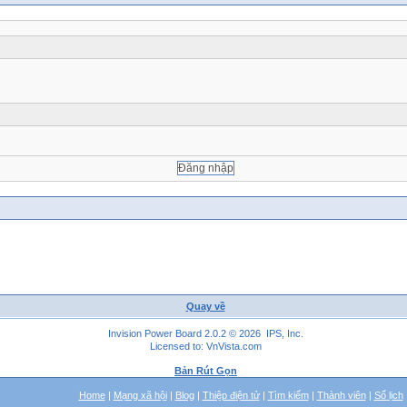
Quay về
Invision Power Board 2.0.2 © 2026 IPS, Inc.
Licensed to: VnVista.com
Bản Rút Gọn
Home
|
Mạng xã hội
|
Blog
|
Thiệp điện tử
|
Tìm kiếm
|
Thành viên
|
Sổ lịch