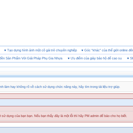
oanh
♥
Tạo dựng hình ảnh một cô gái trẻ chuyên nghiệp
♥
Góc “khác” của thế giới onlin
 Sản Phẩm Với Giải Pháp Phụ Gia Nhựa
♥
Ưu điểm của giày bảo hộ đế cao su
♥
SHEET
nh làm hay không rõ về cách sử dụng chức năng này, hãy tìm trong tài liệu trợ giúp.
 sử dụng của bạn bạn. Nếu bạn thấy đây là một lỗi thì hãy PM admin để báo cho họ biết.