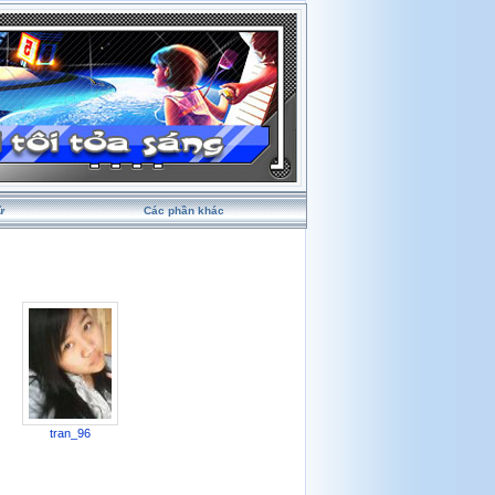
ử
Các phần khác
tran_96