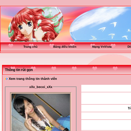
Trang chủ
Bảng điều khiển
Mạng VnVista
Di
Thông tin rút gọn
Xem trang thông tin thành viên
xXx_becoi_xXx
Tr