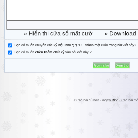
»
Hiển thị cửa sổ mặt cười
»
Download b
Bạn có muốn chuyển các ký hiệu như :) :( :D ...thành mặt cười trong bài viết này?
Bạn có muốn
chèn thêm chữ ký
vào bài viết này ?
« Các bài cũ hơn
·
inga's Blog
·
Các bài mớ