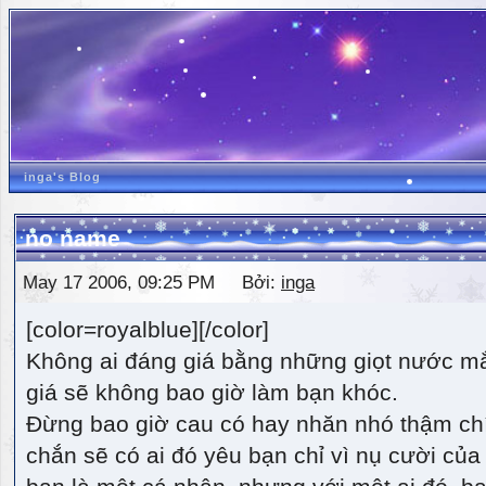
inga's Blog
no name
May 17 2006, 09:25 PM Bởi:
inga
[color=royalblue][/color]
Không ai đáng giá bằng những giọt nước m
giá sẽ không bao giờ làm bạn khóc.
Đừng bao giờ cau có hay nhăn nhó thậm ch
chắn sẽ có ai đó yêu bạn chỉ vì nụ cười của 