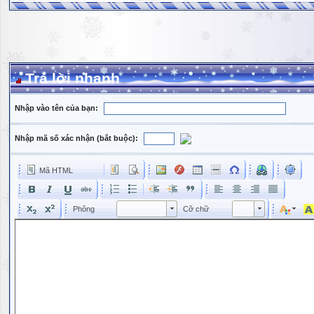
Trả lời nhanh
Nhập vào tên của bạn:
Nhập mã số xác nhận (bắt buộc):
Mã HTML
Phông
Kích cỡ phông
Phông
Cỡ chữ
Phông
Cỡ chữ