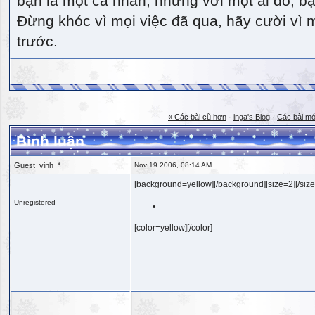
bạn là một cá nhân, nhưng với một ai đó, bạn
Đừng khóc vì mọi việc đã qua, hãy cười vì 
trước.
« Các bài cũ hơn
·
inga's Blog
·
Các bài mớ
Bình luận
Guest_vinh_*
Nov 19 2006, 08:14 AM
[background=yellow][/background][size=2][/size
Unregistered
[color=yellow][/color]