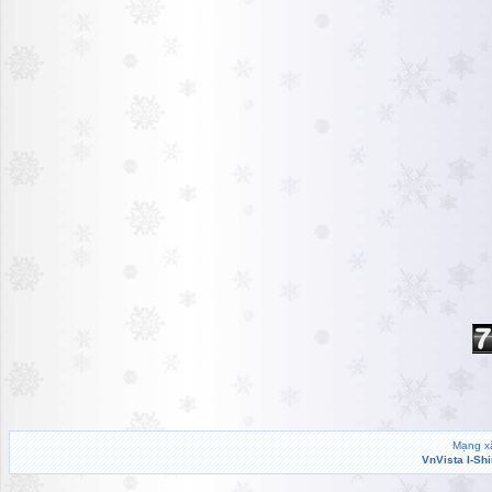
Mạng xã
VnVista I-Sh